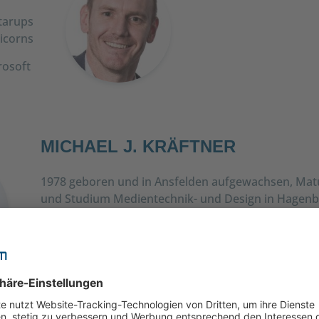
tarups
icorns
rosoft
MICHAEL J. KRÄFTNER
1978 geboren und in Ansfelden aufgewachsen, Matu
und Studium Medientechnik- und Design in Hagenb
abgeschlossen. Seit 1999 Unternehmer und
gesellschaftspolitisch engagiert. Gründer und CEO
Engagierter Vordenker im Bereich New Digital Wor
Digitalisierung von Vertrieb und Marketing.