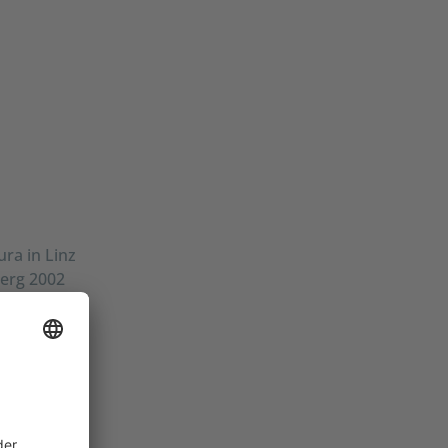
ra in Linz
erg 2002
 von CELUM.
k und