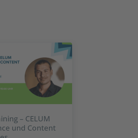
aining – CELUM
nce und Content
es