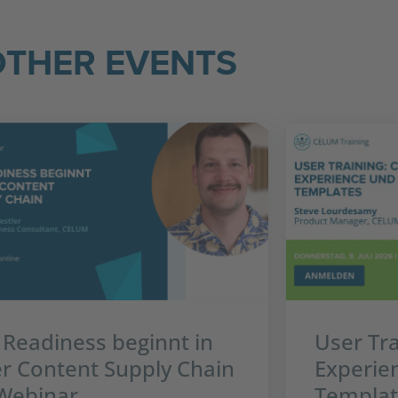
OTHER EVENTS
 Readiness beginnt in
User Tr
r Content Supply Chain
Experie
Webinar
Templat