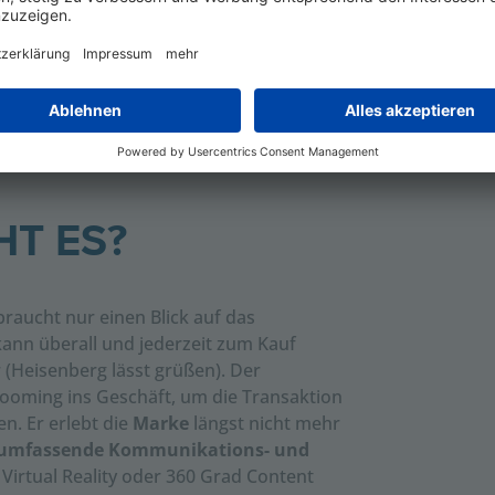
T ES?
braucht nur einen Blick auf das
kann überall und jederzeit zum Kauf
(Heisenberg lässt grüßen). Der
ooming ins Geschäft, um die Transaktion
n. Er erlebt die
Marke
längst nicht mehr
umfassende Kommunikations- und
Virtual Reality oder 360 Grad Content