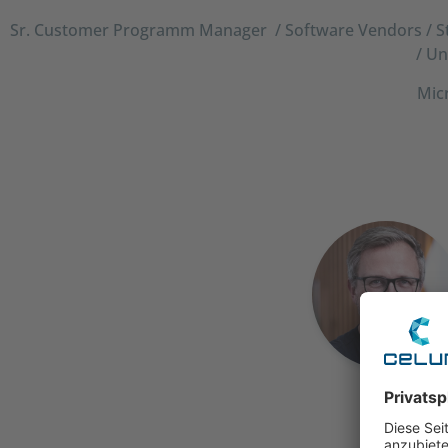
Sr. Customer Programm Manager / Software Vendors / S
/ Un
Mic