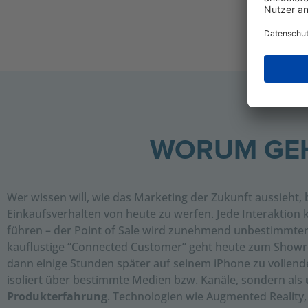
WORUM GEH
Wer wissen will, wie das Marketing der Zukunft aussieht, 
Einkaufsverhalten von heute zu werfen. Jede Interaktion 
führen – der Point of Sale wird zunehmend unbestimmter 
kauflustige “Connected Customer” geht heute zum Showr
dann einige Stunden später auf seinem iPhone zu vollende
isoliert über bestimmte Medien bzw. Kanäle, sondern als
Produkterfahrung
. Technologien wie Augmented Reality, 