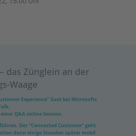
22, 15:00 Uhr
– das Zünglein an der
gs-Waage
ustomer Experience“ Gast bei Microsofts
Talk.
 einer Q&A online Session.
f führen. Der “Connected Customer” geht
tion dann einige Stunden später mobil