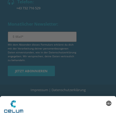
Telefon:
+43 732 716 529
Monatlicher Newsletter:
Mit dem Absenden dieses Formulars erklärst du dich
mit der Verarbeitung deiner personenbezogenen
Daten einverstanden, wie in der
Datenschutzerklärung
angegeben. Wir versprechen, deine Daten vertraulich
zu behandeln.
Impressum
|
Datenschutzerklärung