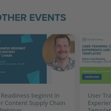
OTHER EVENTS
 Readiness beginnt in
User Tr
r Content Supply Chain
Experie
Webinar
Templat