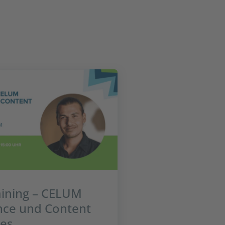
aining – CELUM
nce und Content
es