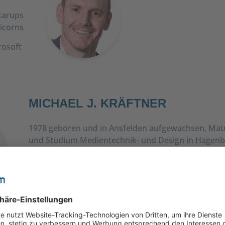
tarups
icorns
rosoft
MICHAEL J. KRÄFTNER
1978 geboren und in Ansfelden aufgewachsen, Matu
und Studium Medientechnik- und Design in Hagenb
abgeschlossen. Seit 1999 Unternehmer und
gesellschaftspolitisch engagiert. Gründer und CEO
Engagierter Vordenker im Bereich New Digital Wor
Digitalisierung von Vertrieb und Marketing.