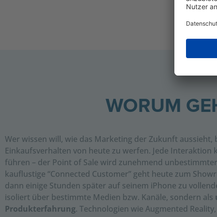
WORUM GEH
Wer wissen will, wie das Marketing der Zukunft aussieht, 
Einkaufsverhalten von heute zu werfen. Jede Interaktion 
führen – der Point of Sale wird zunehmend unbestimmter 
kauflustige “Connected Customer” geht heute zum Showr
dann einige Stunden später auf seinem iPhone zu vollende
isoliert über bestimmte Medien bzw. Kanäle, sondern als
Produkterfahrung
. Technologien wie Augmented Reality, 