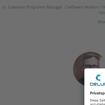
Sr. Customer Programm Manager / Software Vendors / S
/ Un
Mic