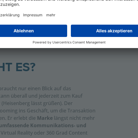
T ES?
braucht nur einen Blick auf das
kann überall und jederzeit zum Kauf
(Heisenberg lässt grüßen). Der
ooming ins Geschäft, um die Transaktion
n. Er erlebt die
Marke
längst nicht mehr
umfassende Kommunikations- und
Virtual Reality oder 360 Grad Content