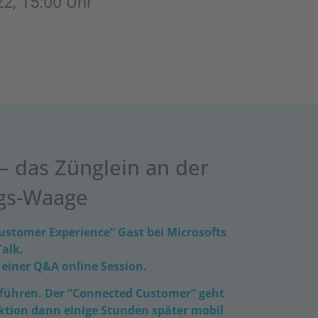
22, 15:00 Uhr
– das Zünglein an der
gs-Waage
ustomer Experience“ Gast bei Microsofts
Talk.
 einer Q&A online Session.
f führen. Der “Connected Customer” geht
tion dann einige Stunden später mobil