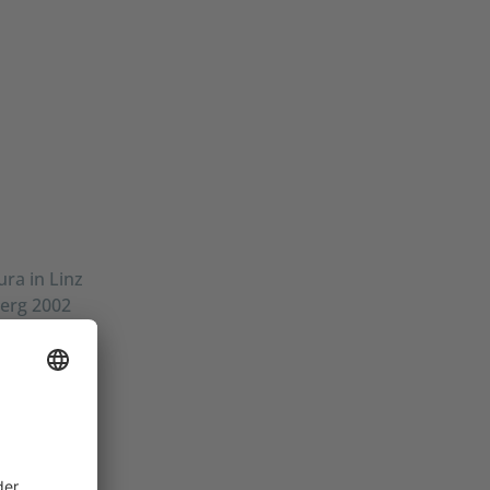
ra in Linz
erg 2002
 von CELUM.
k und