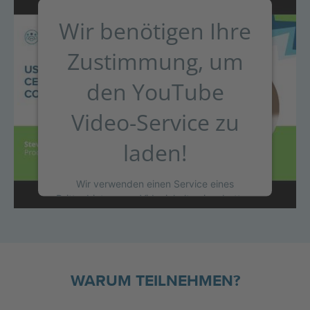
Wir benötigen Ihre
Zustimmung, um
den YouTube
Video-Service zu
laden!
Wir verwenden einen Service eines
Drittanbieters, um Videoinhalte einzubetten.
Dieser Service kann Daten zu Ihren
Aktivitäten sammeln. Bitte lesen Sie die
Details durch und stimmen Sie der Nutzung
des Service zu, um dieses Video
anzusehen.
WARUM TEILNEHMEN?
MEHR INFORMATIONEN