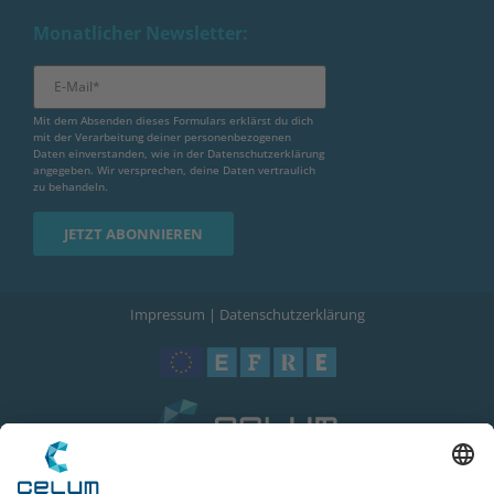
Monatlicher Newsletter:
Mit dem Absenden dieses Formulars erklärst du dich
mit der Verarbeitung deiner personenbezogenen
Daten einverstanden, wie in der
Datenschutzerklärung
angegeben. Wir versprechen, deine Daten vertraulich
zu behandeln.
Impressum
|
Datenschutzerklärung