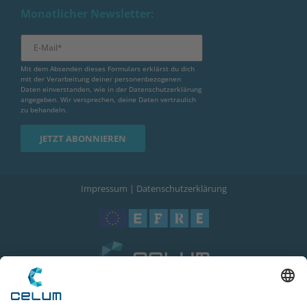
Monatlicher Newsletter:
Mit dem Absenden dieses Formulars erklärst du dich
mit der Verarbeitung deiner personenbezogenen
Daten einverstanden, wie in der
Datenschutzerklärung
angegeben. Wir versprechen, deine Daten vertraulich
zu behandeln.
Impressum
|
Datenschutzerklärung