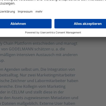
& ZUGÄNGLICH
y Chain Plattform entschieden und managt
ter von GODELMANN schätzen u. a. die
mäßigen intensiven Austausch mit anderen
up.
n Agenden selbst um. Die Integration von
eitsalltag. Nur zwei Marketingmitarbeiter
nische Zeichner und Labormitarbeiter haben
ereiche. Eine Kollegin vom Marketing
er in CELUM und stellt diese in der
Die den Assets zugewiesenen Metadaten und
n Dateien maßgeblich. Externe User haben