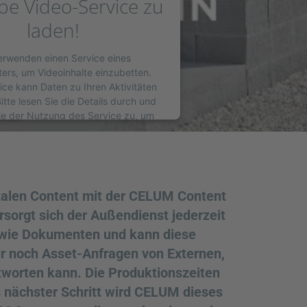
e Video-Service zu
laden!
erwenden einen Service eines
ters, um Videoinhalte einzubetten.
ice kann Daten zu Ihren Aktivitäten
tte lesen Sie die Details durch und
e der Nutzung des Service zu, um
dieses Video anzusehen.
MEHR INFORMATIONEN
talen Content mit der CELUM Content
AKZEPTIEREN
sorgt sich der Außendienst jederzeit
y
Usercentrics Consent Management
sowie Dokumenten und kann diese
Platform
nur noch Asset-Anfragen von Externen,
worten kann. Die Produktionszeiten
s nächster Schritt wird CELUM dieses