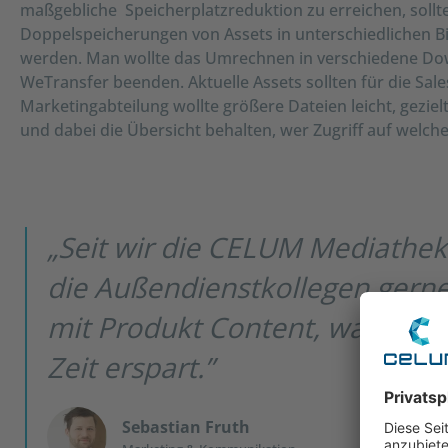
maßgebliche Speicherplatzreduktion zu erreichen, soll
Doppelspeicherungen von Assets in unterschiedlichen 
werden. Man wollte das Umrechnen in verschiedene Do
WeTransfer beenden. Aktuelle Assets sollten für die Sales
Marketingabteilung wollte größere Dateien leicht, gezie
und dabei die Übersicht behalten, wer Zugriff auf welch
„Seit wir die CELUM Mediathek 
die Außendienstkollegen gerne,
mit Produkt Content, was uns
Zeit erspart.”
Sebastian Fruth