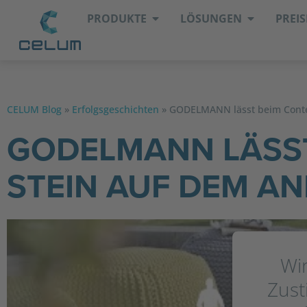
PRODUKTE
LÖSUNGEN
PREIS
CELUM Blog
»
Erfolgsgeschichten
»
GODELMANN lässt beim Conte
GODELMANN LÄSST
STEIN AUF DEM A
Wir
Zus