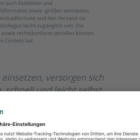
ten auch Dubletten und
Bildformaten sowie -größen vermieden
wnloadformate und den Versand via
kollegen leicht zugänglich sein. Die
lt sowie rechtskonform verteilen können
en Content hat.
einsetzen, versorgen sich
 schnell und leicht selbst
erem Marketingteam viel