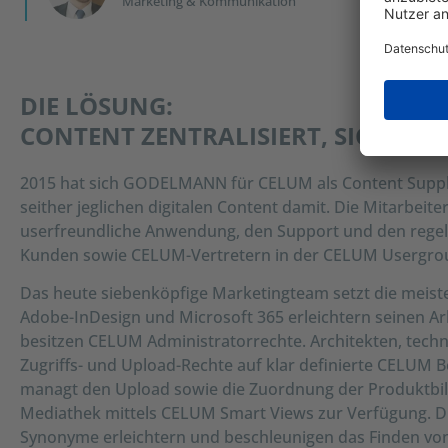
Marketing & Kommunikation
DIE LÖSUNG:
CONTENT ZENTRALISIERT, SICHER 
2015 hat sich GODELMANN für CELUM als Content Suppl
seither jeglichen digitalen Content damit. Die Mitarbei
userfreundliche Anwendung, den Support und den regel
Kunden sowie CELUM-Vertretern in der CELUM Usergro
Das heute siebenköpfige Marketingteam setzt die meiste
Adobe-InDesign und Microsoft 365 erleichtern seinen Arb
besitzen CELUM Administratorrechte. Architekten, tech
Zugriffs- und Upload-Rechte auf klar definierte CELUM B
managt den Upload sowie die Zuordnung der Produktbild
Mediathek mittels CELUM Smart Views zur Verfügung. 
Synonyme erleichtern und beschleunigen das Finden vo