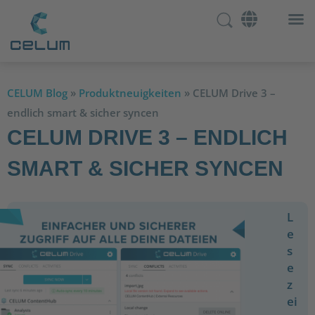
CELUM Blog
»
Produktneuigkeiten
»
CELUM Drive 3 –
endlich smart & sicher syncen
CELUM DRIVE 3 – ENDLICH
SMART & SICHER SYNCEN
L
e
s
e
z
ei