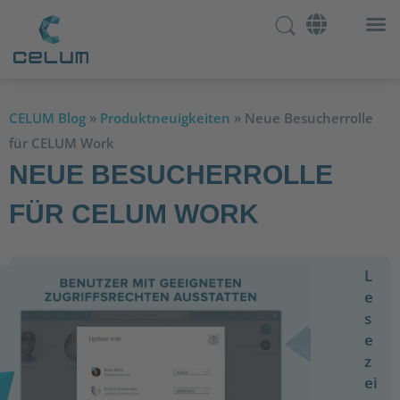
CELUM Blog
»
Produktneuigkeiten
»
Neue Besucherrolle
für CELUM Work
NEUE BESUCHERROLLE
FÜR CELUM WORK
L
e
s
e
z
ei