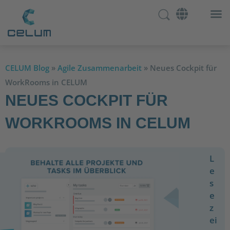
CELUM Blog
»
Agile Zusammenarbeit
»
Neues Cockpit für
WorkRooms in CELUM
NEUES COCKPIT FÜR
WORKROOMS IN CELUM
L
e
s
e
z
ei