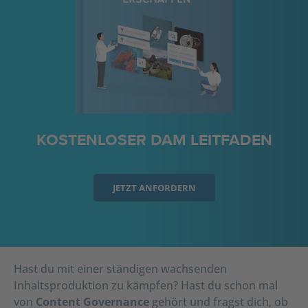
KOSTENLOSER DAM LEITFADEN
JETZT ANFORDERN
Hast du mit einer ständigen wachsenden
Inhaltsproduktion zu kämpfen? Hast du schon mal
von
Content Governance
gehört und fragst dich, ob