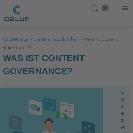
CELUM Blog
»
Content Supply Chain
»
Was ist Content
Governance?
WAS IST CONTENT
GOVERNANCE?
L
e
s
e
z
ei