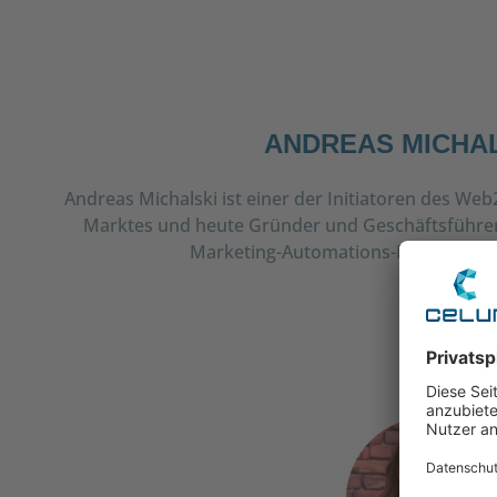
powered by
Usercentrics Cons
Platform
ANDREAS MICHA
Andreas Michalski ist einer der Initiatoren des Web
Marktes und heute Gründer und Geschäftsführer
Marketing-Automations-Plattform C