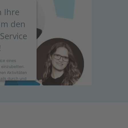
 Ihre
um den
Service
!
ice eines
e einzubetten.
ren Aktivitäten
tails durch und
ervice zu, um
hen.
EN