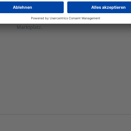
Systeme perfekt in Systemlandschaften zu integrier
2019 ist sie Teil des großartigen CELUM-Teams und
verantwortlich für alle Standard-Integrationen au
Marktplatz.