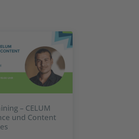
aining – CELUM
nce und Content
es