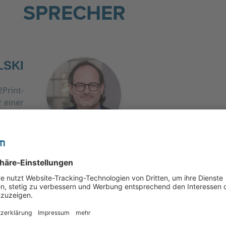
ent Management
SPRECHER
LSKI
2Print-
 einer
I HUB.
MELANIE SCHEDL
Melanie, Produktmanagerin bei CELUM, hat einen s
Produkt- und Commerce-Hintergrund und war sch
Feuer und Flamme dafür, die besten Wege zu finde