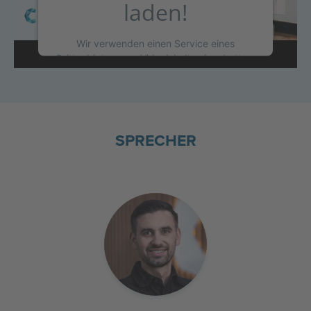
laden!
Wir verwenden einen Service eines
Drittanbieters, um Videoinhalte einzubetten.
Dieser Service kann Daten zu Ihren
Aktivitäten sammeln. Bitte lesen Sie die
Details durch und stimmen Sie der Nutzung
des Service zu, um dieses Video
anzusehen.
SPRECHER
MEHR INFORMATIONEN
AKZEPTIEREN
powered by
Usercentrics Consent
Management Platform