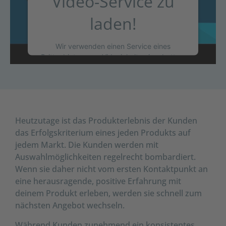
Video-Service zu
laden!
Wir verwenden einen Service eines
Drittanbieters, um Videoinhalte einzubetten.
Dieser Service kann Daten zu Ihren
Aktivitäten sammeln. Bitte lesen Sie die
Details durch und stimmen Sie der Nutzung
des Service zu, um dieses Video
anzusehen.
Heutzutage ist das Produkterlebnis der Kunden
das Erfolgskriterium eines jeden Produkts auf
MEHR INFORMATIONEN
jedem Markt. Die Kunden werden mit
Auswahlmöglichkeiten regelrecht bombardiert.
AKZEPTIEREN
Wenn sie daher nicht vom ersten Kontaktpunkt an
powered by
Usercentrics Consent
eine herausragende, positive Erfahrung mit
Management Platform
deinem Produkt erleben, werden sie schnell zum
nächsten Angebot wechseln.
Während Kunden zunehmend ein konsistentes