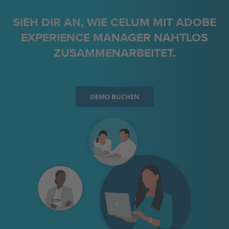
sammeln. Bitte lesen Sie die Details
durch und stimmen Sie der
SIEH DIR AN, WIE CELUM MIT ADOBE
Nutzung des Service zu, um
EXPERIENCE MANAGER NAHTLOS
dieses Video anzusehen.
ZUSAMMENARBEITET.
MEHR INFORMATIONEN
AKZEPTIEREN
DEMO BUCHEN
powered by
Usercentrics Consent
Management Platform