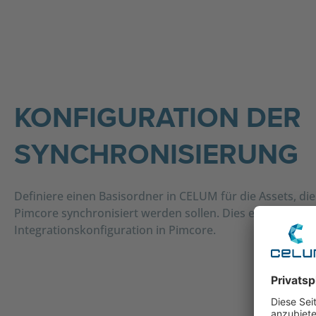
KONFIGURATION DER
SYNCHRONISIERUNG
Definiere einen Basisordner in CELUM für die Assets, die
Pimcore synchronisiert werden sollen. Dies erfolgt in de
Integrationskonfiguration in Pimcore.