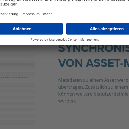
SYNCHRONI
VON ASSET-
Metadaten zu einem Asset wer
übertragen. Zusätzlich zu eine
können weitere benutzerdefinie
werden.