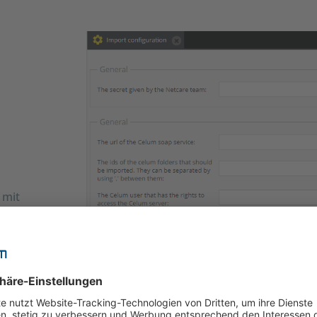
 mit
r