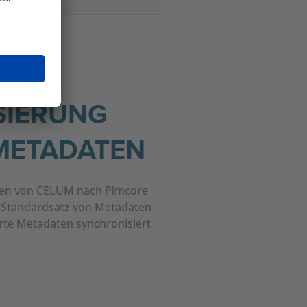
SIERUNG
METADATEN
den von CELUM nach Pimcore
m Standardsatz von Metadaten
rte Metadaten synchronisiert