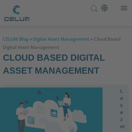
CELUM Blog
»
Digital Asset Management
»
Cloud Based
Digital Asset Management
CLOUD BASED DIGITAL
ASSET MANAGEMENT
L
e
s
e
z
ei