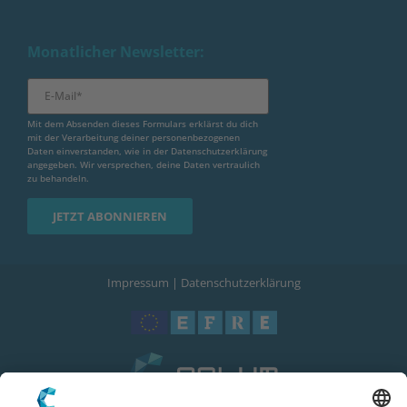
Monatlicher Newsletter:
Mit dem Absenden dieses Formulars erklärst du dich
mit der Verarbeitung deiner personenbezogenen
Daten einverstanden, wie in der
Datenschutzerklärung
angegeben. Wir versprechen, deine Daten vertraulich
zu behandeln.
Impressum
|
Datenschutzerklärung