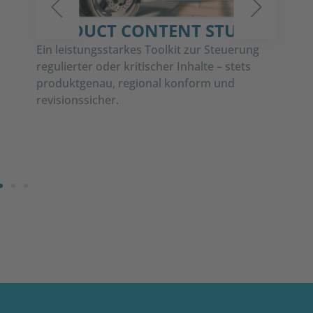
PRODUCT CONTENT STUDIO
I
Z
 –
Ein leistungsstarkes Toolkit zur Steuerung
regulierter oder kritischer Inhalte – stets
F
produktgenau, regional konform und
At
l-
revisionssicher.
CE
Li
op