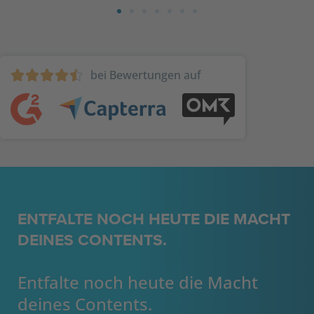
bei Bewertungen auf





ENTFALTE NOCH HEUTE DIE MACHT
DEINES CONTENTS.
Entfalte noch heute die Macht
deines Contents.