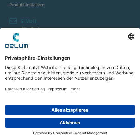
Produkt-Initiativen
E-Mail:
office@celum.com
Telefon:
+43 732 716 529
Monatlicher Newsletter:
Mit dem Absenden dieses Formulars erklärst du dich
mit der Verarbeitung deiner personenbezogenen
Daten einverstanden, wie in der
Datenschutzerklärung
angegeben. Wir versprechen, deine Daten vertraulich
zu behandeln.